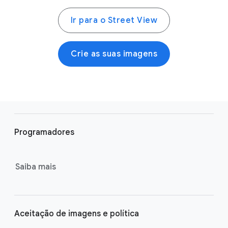
Ir para o Street View
Crie as suas imagens
F
o
Programadores
o
t
e
Saiba mais
r
l
i
Aceitação de imagens e política
n