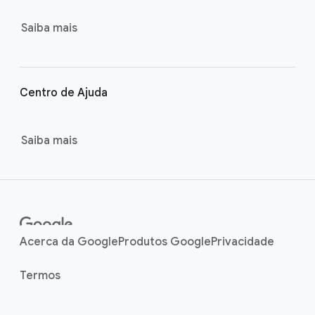
k
s
Saiba mais
Centro de Ajuda
Saiba mais
Acerca da Google
Produtos Google
Privacidade
Termos