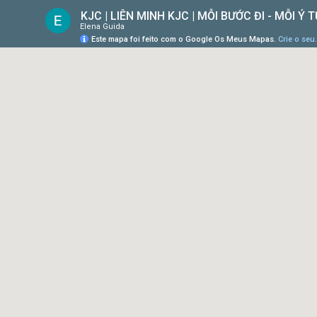
KJC | LIÊN MINH KJC | MỖI BƯỚC ĐI - MỖI Ý
Elena Guida
Este mapa foi feito com o Google Os Meus Mapas.
Crie o seu.