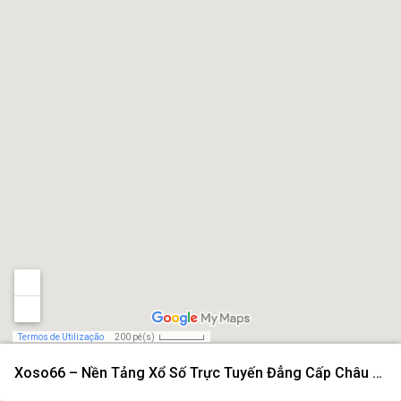
Termos de Utilização
200 pé(s)
Xoso66 – Nền Tảng Xổ Số Trực Tuyến Đẳng Cấp Châu Á Năm 2026