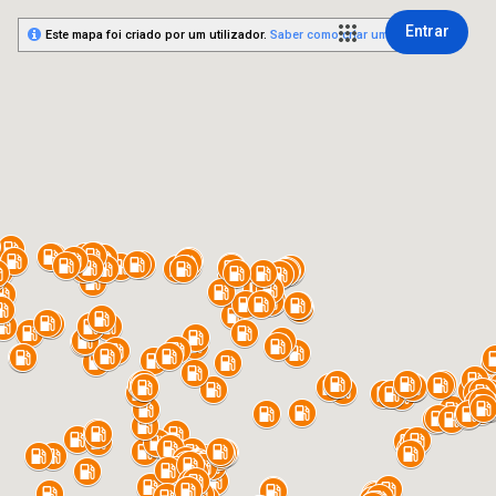
Entrar
Este mapa foi criado por um utilizador.
Saber como criar um mapa.