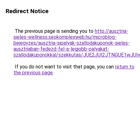
Redirect Notice
The previous page is sending you to
http://ausztria-
sieles-wellness.seokomplexweb.hu/microblog-
bejegyzes/ausztria-sipalyak-szallodakuponok-sieles-
ausztriaban-fedezd-fel-a-legjobb-palyakat-
szallodakuponokkal/szekkutas/JUE2JUI2JTNGUE1
If you do not want to visit that page, you can
return to
the previous page
.