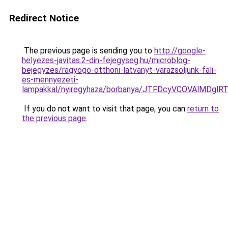
Redirect Notice
The previous page is sending you to
http://google-
helyezes-javitas.2-din-fejegyseg.hu/microblog-
bejegyzes/ragyogo-otthoni-latvanyt-varazsoljunk-fali-
es-mennyezeti-
lampakkal/nyiregyhaza/borbanya/JTFDcyVCOVAlMD
If you do not want to visit that page, you can
return to
the previous page
.