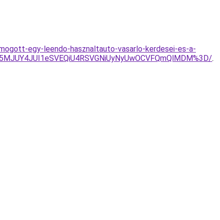
-mogott-egy-leendo-hasznaltauto-vasarlo-kerdesei-es-a-
U4M25MJUY4JUI1eSVEQiU4RSVGNiUyNyUwOCVFQmQlMDM%3D/
.