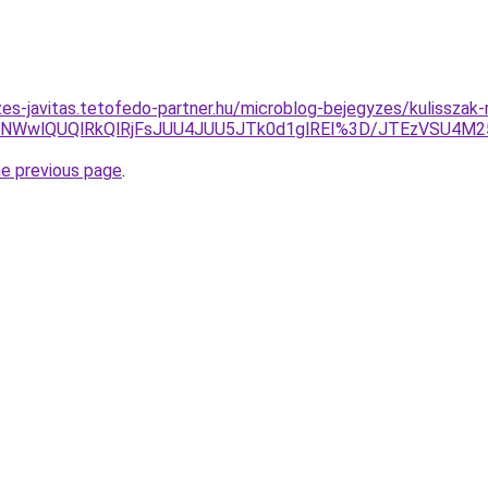
zes-javitas.tetofedo-partner.hu/microblog-bejegyzes/kulisszak
5RiVCNWwlQUQlRkQlRjFsJUU4JUU5JTk0d1glREI%3D/JTEzVS
he previous page
.