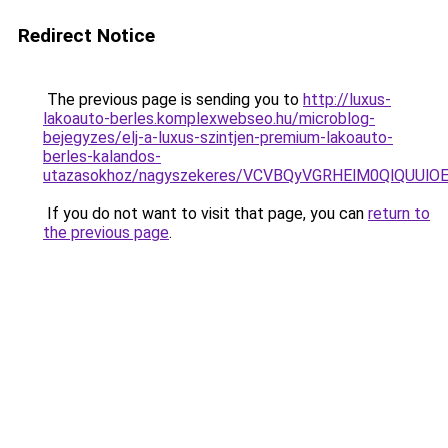
Redirect Notice
The previous page is sending you to
http://luxus-
lakoauto-berles.komplexwebseo.hu/microblog-
bejegyzes/elj-a-luxus-szintjen-premium-lakoauto-
berles-kalandos-
utazasokhoz/nagyszekeres/VCVBQyVGRHElM0QlQUU
If you do not want to visit that page, you can
return to
the previous page
.