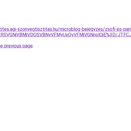
ites.agi-szonyegtisztitas.hu/microblog-bejegyzes/zsofi-es-par
CUxRSVGNiVBMiVDOSVBNyVFMyUxQyVFMiVGNnolQjE%3D/JTF
he previous page
.