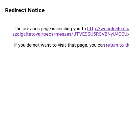
Redirect Notice
The previous page is sending you to
http://weboldal-kesz
szolgaltatoval/pecs/meszes/JTVESSU5RCVBNyU4O
If you do not want to visit that page, you can
return to t