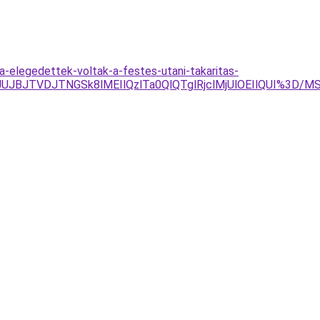
ja-elegedettek-voltak-a-festes-utani-takaritas-
CJUJBJTVDJTNGSk8lMEIlQzlTa0QlQTglRjclMjUlOEIlQUI%3