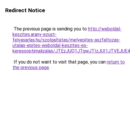
Redirect Notice
The previous page is sending you to
http://weboldal-
keszites.arany-ezust-
felvasarlas.hu/szolgaltatas/melyepites-aszfaltozas-
utalap-epites-weboldal-keszites-es-
keresooptimalizalas/JTEzJUQ1JTgwJTIzJUI1JTVEJUE
If you do not want to visit that page, you can
return to
the previous page
.