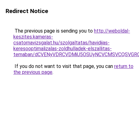
Redirect Notice
The previous page is sending you to
http://weboldal-
keszites.kameras-
csatornavizsgalat.hu/szolgaltatas/havidijas-
keresooptimalizalas-zoldhulladek-elszallitas-
temaban/dCVENyVDRCVDMiU5OSUyNCVCMSVCQSVGR
If you do not want to visit that page, you can
return to
the previous page
.