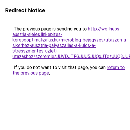
Redirect Notice
The previous page is sending you to
http://wellness-
auszria-sieles.linkepites-
keresooptimalizalas.hu/microblog-bejegyzes/utazzon-a-
sikerhez-ausztria-palyaszallas-a-kulcs-a-
stresszmentes-uzleti-
utazashoz/szeremle/JUVDJTFGJUU5JUQxJTgzJUQ3
If you do not want to visit that page, you can
return to
the previous page
.