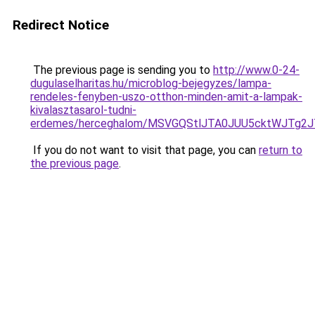
Redirect Notice
The previous page is sending you to
http://www.0-24-
dugulaselharitas.hu/microblog-bejegyzes/lampa-
rendeles-fenyben-uszo-otthon-minden-amit-a-lampak-
kivalasztasarol-tudni-
erdemes/herceghalom/MSVGQStlJTA0JUU5cktWJT
If you do not want to visit that page, you can
return to
the previous page
.