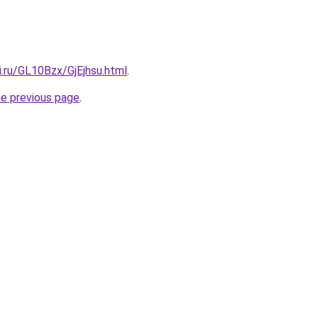
ki.ru/GL10Bzx/GjEjhsu.html
.
he previous page
.