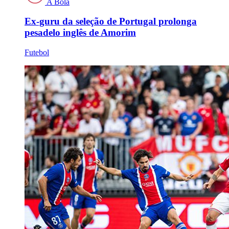
A Bola
Ex-guru da seleção de Portugal prolonga
pesadelo inglês de Amorim
Futebol