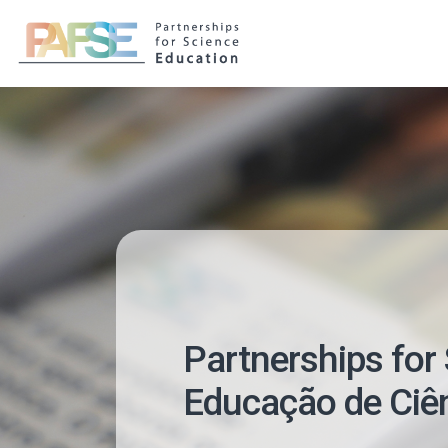
Skip
to
content
Search
for:
Partnerships for 
Educação de Ciê