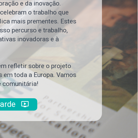
oração e da inovação.
 celebram o trabalho que
lica mais prementes. Estes
so percurso e trabalho,
tivas inovadoras e à
m refletir sobre o projeto
es em toda a Europa. Vamos
e comunitária!
 tarde
ondemand_video