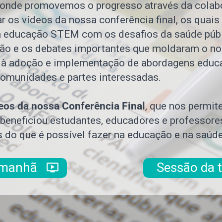
 onde promovemos o progresso através da colab
 os vídeos da nossa conferência final, os quais
Contacto
da educação STEM com os desafios da saúde púb
ão e os debates importantes que moldaram o nos
Facebook
à adoção e implementação de abordagens educa
comunidades e partes interessadas.
Instagram
deos da nossa Conferência Final
, que nos permite
Twitter
beneficiou estudantes, educadores e professor
es do que é possível fazer na educação e na saúd
YouTube
a manhã
Sessão da
ondemand_video
LinkedIn