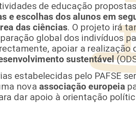
tividades de educação proposta
 e escolhas dos alunos em segui
área das ciências
. O projeto irá
eparação global dos indivíduos pa
irectamente, apoiar a realização
esenvolvimento sustentável
(ODS
rias estabelecidas pelo PAFSE se
uma nova
associação europeia
pa
ara dar apoio à orientação polític