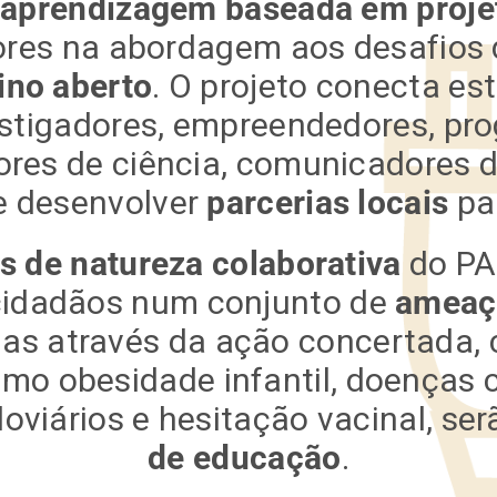
a
aprendizagem baseada em proje
ores na abordagem aos desafios 
ino aberto
. O projeto conecta es
vestigadores, empreendedores, pr
ores de ciência, comunicadores d
e desenvolver
parcerias locais
par
s de natureza colaborativa
do PA
e cidadãos num conjunto de
ameaça
as através da ação concertada,
omo obesidade infantil, doenças c
doviários e hesitação vacinal, se
de educação
.