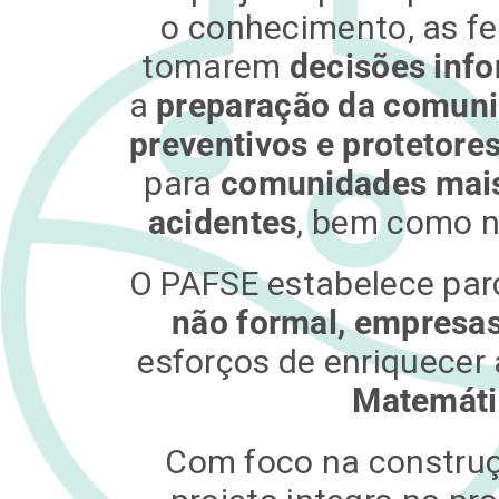
o conhecimento, as f
tomarem
decisões inf
a
preparação da comun
preventivos e protetore
para
comunidades mais
acidentes
, bem como 
O PAFSE estabelece par
não formal, empresa
esforços de enriquecer
Matemáti
Com foco na construçã