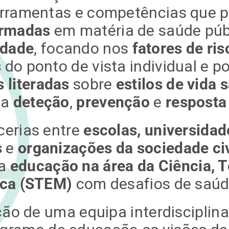
erramentas e competências que 
ormadas
em matéria de saúde púb
idade
, focando nos
fatores de ris
s
do ponto de vista individual e p
 literadas
sobre
estilos de vida 
na
deteção
,
prevenção
e
resposta
cerias entre
escolas, universida
s
e
organizações da sociedade civ
 a
educação na área da Ciência, T
ca (STEM)
com desafios de saúd
o de uma equipa interdisciplinar