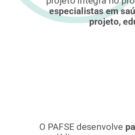
projeto integra no p
especialistas em sa
projeto, ed
O PAFSE desenvolve
pa