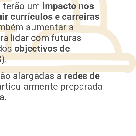
s terão um
impacto nos
r currículos e carreiras
 também aumentar a
ra lidar com futuras
 dos
objectivos de
).
rão alargadas a
redes de
rticularmente preparada
a.