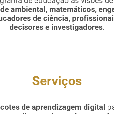
rograma de educação as visões d
úde ambiental, matemáticos, enge
ucadores de ciência, profissiona
decisores e investigadores
.
Serviços
cotes de aprendizagem digital
pa