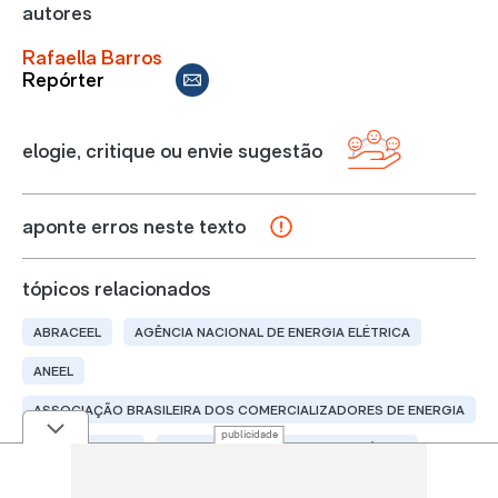
autores
Rafaella Barros
Repórter
elogie, critique ou envie sugestão
aponte erros neste texto
tópicos relacionados
ABRACEEL
AGÊNCIA NACIONAL DE ENERGIA ELÉTRICA
ANEEL
ASSOCIAÇÃO BRASILEIRA DOS COMERCIALIZADORES DE ENERGIA
publicidade
EFEITO ESTUFA
EMPRESA DE PESQUISA ENERGÉTICA
ENERGIA
ENERGIA LIMPA
ENERGIA RENOVÁVEL