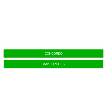
11:49
Multicare foca website como ponto de acesso à
área saúde
11:25
PRR financia 767 habitações nos Açores com 65
milhões
CONCORDO
MAIS OPÇÕES
10:57
Fumos do Etna suspendem aeroporto da Catânia