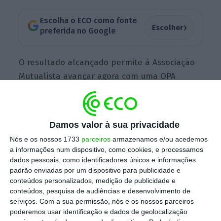
Escolha o ECO como fonte
›
Escolher
preferida no Google
O resultado alcançado permite à Associação
Mutualista avançar agora com uma OPA
potestativa, atendendo a que conseguiu mais
de 90% do total de unidades de participação
do Montepio Geral que se propunha comprar
Damos valor à sua privacidade
na OPA. Essa operação irá permitir adquirir o
Nós e os nossos 1733
parceiros
armazenamos e/ou acedemos
capital remanescente, cuja adesão é
a informações num dispositivo, como cookies, e processamos
obrigatória por parte dos associados.
dados pessoais, como identificadores únicos e informações
padrão enviadas por um dispositivo para publicidade e
conteúdos personalizados, medição de publicidade e
conteúdos, pesquisa de audiências e desenvolvimento de
Nesta oferta de aquisição que arrancou a 14
serviços.
Com a sua permissão, nós e os nossos parceiros
de agosto e terminou na passada sexta-feira,
poderemos usar identificação e dados de geolocalização