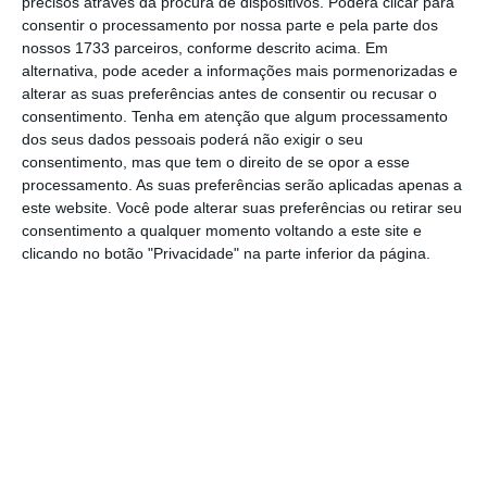
precisos através da procura de dispositivos. Poderá clicar para
a Associação Mutualista dispôs-se a pagar um
consentir o processamento por nossa parte e pela parte dos
euro por cada unidade de participação
. O valor
nossos 1733 parceiros, conforme descrito acima. Em
que a entidade oferecia por cada título iguala
alternativa, pode aceder a informações mais pormenorizadas e
alterar as suas preferências antes de consentir ou recusar o
o preço a que estes foram vendidos numa
consentimento.
Tenha em atenção que algum processamento
primeira fase a investidores de retalho,
dos seus dados pessoais poderá não exigir o seu
quando o Montepio entrou para a bolsa em
consentimento, mas que tem o direito de se opor a esse
processamento. As suas preferências serão aplicadas apenas a
dezembro de 2013. Ou seja, pequenos
este website. Você pode alterar suas preferências ou retirar seu
investidores que compraram estas unidades
consentimento a qualquer momento voltando a este site e
aos balcões do Montepio.
clicando no botão "Privacidade" na parte inferior da página.
SocialTech: O Montepio vai acelerar startups sociais
Ler Mais
O preço oferecido é cerca do dobro face ao
valor a que os títulos negociavam quando a