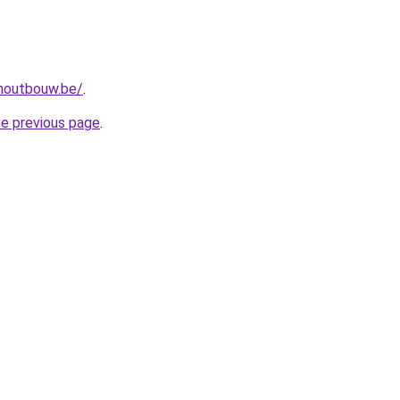
-houtbouw.be/
.
he previous page
.