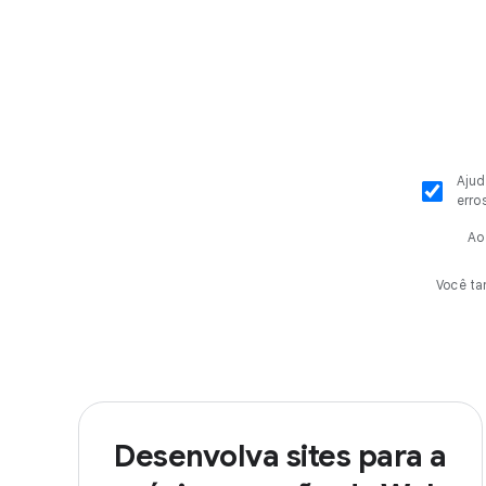
Ajud
erro
Ao
Você t
Desenvolva sites para a