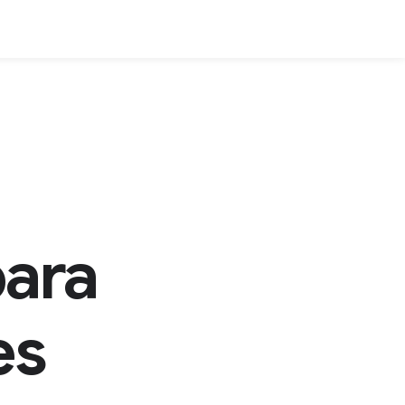
ara
es