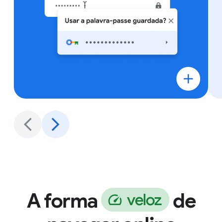
A forma
de
v
e
l
o
z