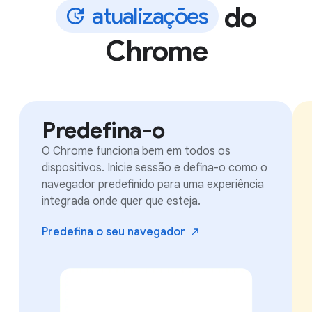
do
a
t
u
a
l
i
z
a
ç
õ
e
s
Chrome
Predefina-o
O Chrome funciona bem em todos os
dispositivos. Inicie sessão e defina-o como o
navegador predefinido para uma experiência
integrada onde quer que esteja.
Predefina o seu
navegador