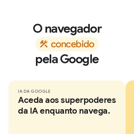
O navegador
c
o
n
c
e
b
i
d
o
pela Google
IA DA GOOGLE
Aceda aos superpoderes
da IA enquanto navega.