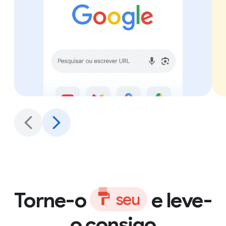
Torne-o
e leve-
s
e
u
o consigo