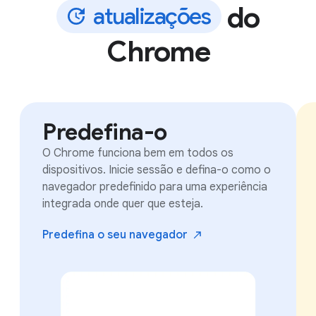
do
a
t
u
a
l
i
z
a
ç
õ
e
s
Chrome
Predefina-o
O Chrome funciona bem em todos os
dispositivos. Inicie sessão e defina-o como o
navegador predefinido para uma experiência
integrada onde quer que esteja.
Predefina o seu
navegador