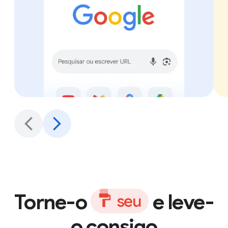
Torne-o
e leve-
s
e
u
o consigo