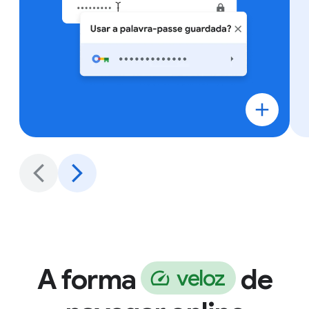
A forma
de
v
e
l
o
z