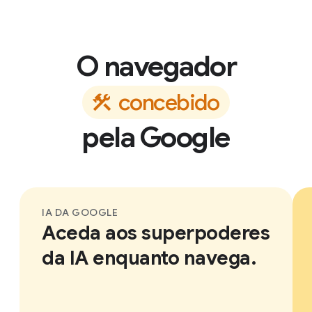
O navegador
c
o
n
c
e
b
i
d
o
pela Google
IA DA GOOGLE
Aceda aos superpoderes
da IA enquanto navega.