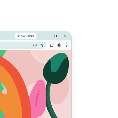
sua
de
rgia e a