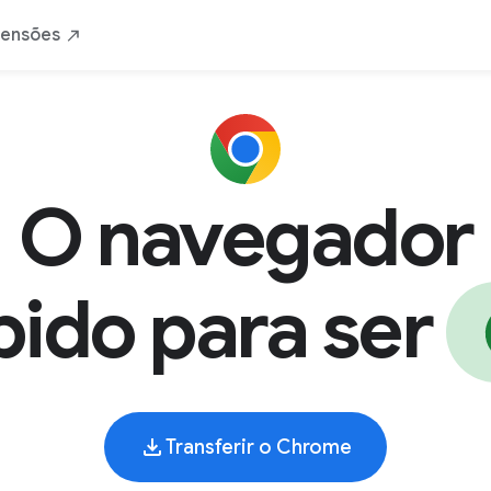
pido
Seguro
Seu
Da Google
Transfe
tensões
O navegador
ido para ser
Transferir o Chrome