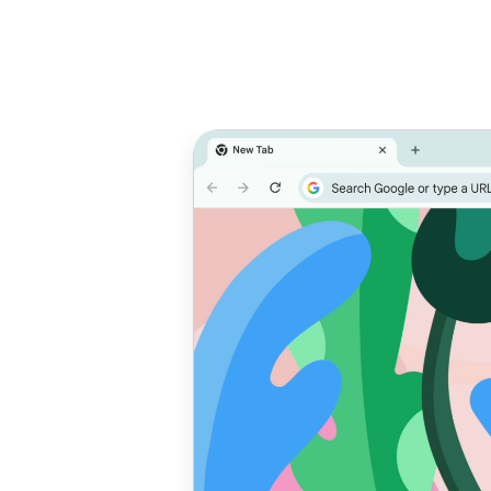
Dê prioridade
A
ao
desempenho