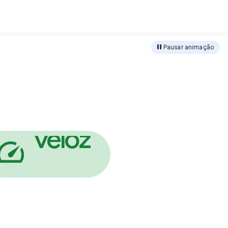
rir
Pausar animação
o
r
u
g
e
s