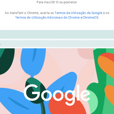
Para macOS 13 ou posterior.
Ao transferir o Chrome, aceita os
Termos de Utilização da Google
e os
Termos de Utilização Adicionais do Chrome eChromeOS
.
O Chrome foi concebido para o desempenho. Otimize a 
 forma
v
e
l
o
z
experiência com funcionalidades como a Poupança de ene
Poupança de memória.
navegar online